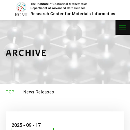
About Center
ARCHIVE
Research
Member
Publication
TOP
News Releases
Research Project
Contact us
Joint us
2025 - 09 - 17