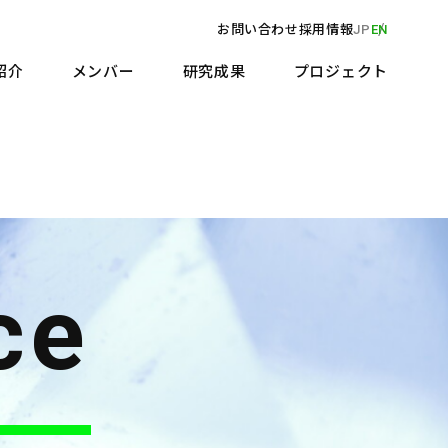
お問い合わせ
採用情報
JP
EN
紹介
メンバー
研究成果
プロジェクト
ce
ce
ce
ce
ce
ce
ce
ce
ce