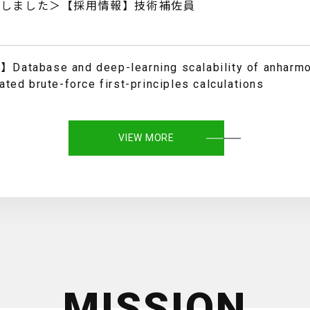
了しました＞【採用情報】技術補佐員
atabase and deep-learning scalability of anharmo
ted brute-force first-principles calculations
VIEW MORE
MISSION