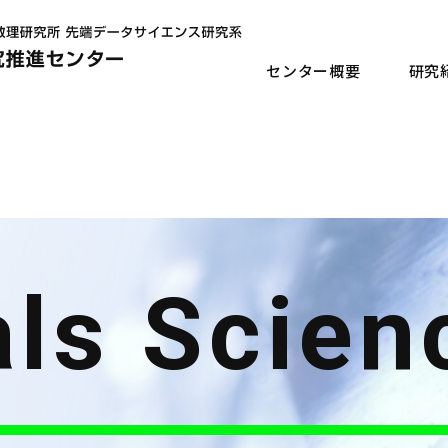
センター概要
研究
als
als
als
als
als
als
als
als
als
Scien
Scien
Scien
Scien
Scien
Scien
Scien
Scien
Scien