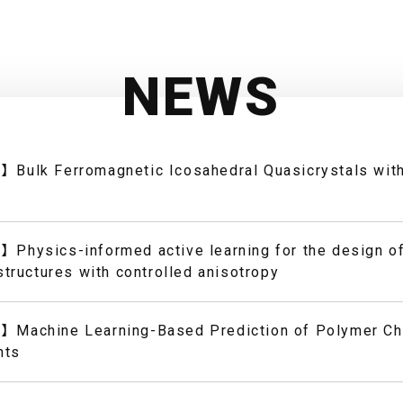
NEWS
ulk Ferromagnetic Icosahedral Quasicrystals with
hysics-informed active learning for the design of
tructures with controlled anisotropy
achine Learning-Based Prediction of Polymer Che
nts