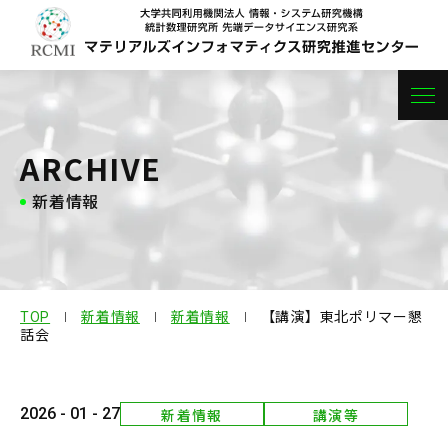
センター概要
ARCHIVE
新着情報
研究紹介
メンバー
研究成果
TOP
新着情報
新着情報
【講演】東北ポリマー懇
話会
プロジェクト
2026 - 01 - 27
新着情報
講演等
お問い合わせ
採用情報